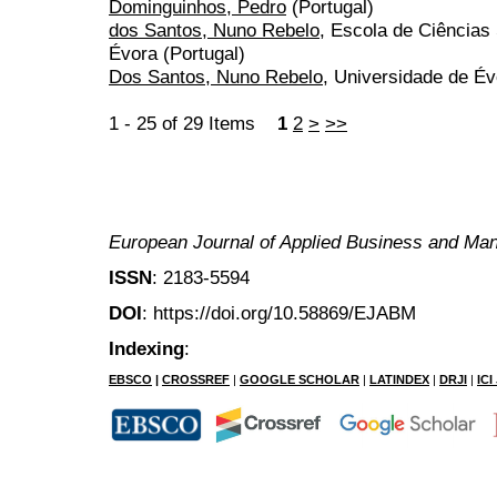
Dominguinhos, Pedro
(Portugal)
dos Santos, Nuno Rebelo
, Escola de Ciências
Évora (Portugal)
Dos Santos, Nuno Rebelo
, Universidade de Év
1 - 25 of 29 Items
1
2
>
>>
European Journal of Applied Business and M
ISSN
: 2183-5594
DOI
: https://doi.org/10.58869/EJABM
Indexing
:
EBSCO
|
CROSSREF
|
GOOGLE SCHOLAR
|
LATINDEX
|
DRJI
|
IC