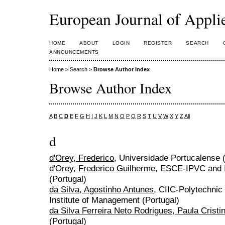
European Journal of Appl
HOME
ABOUT
LOGIN
REGISTER
SEARCH
ANNOUNCEMENTS
Home
>
Search
>
Browse Author Index
Browse Author Index
A
B
C
D
E
F
G
H
I
J
K
L
M
N
O
P
Q
R
S
T
U
V
W
X
Y
Z
All
d
d'Orey, Frederico
, Universidade Portucalense 
d'Orey, Frederico Guilherme
, ESCE-IPVC and 
(Portugal)
da Silva, Agostinho Antunes
, CIIC-Polytechnic 
Institute of Management (Portugal)
da Silva Ferreira Neto Rodrigues, Paula Cristi
(Portugal)