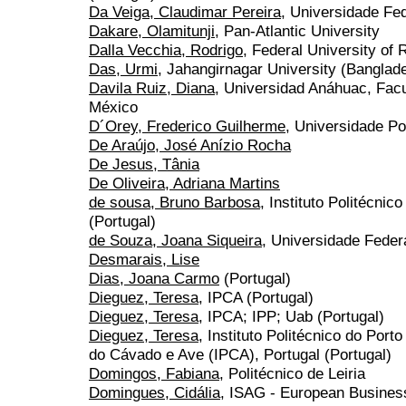
Da Veiga, Claudimar Pereira
, Universidade Fe
Dakare, Olamitunji
, Pan-Atlantic University
Dalla Vecchia, Rodrigo
, Federal University of 
Das, Urmi
, Jahangirnagar University (Banglad
Davila Ruiz, Diana
, Universidad Anáhuac, Fac
México
D´Orey, Frederico Guilherme
, Universidade Po
De Araújo, José Anízio Rocha
De Jesus, Tânia
De Oliveira, Adriana Martins
de sousa, Bruno Barbosa
, Instituto Politécni
(Portugal)
de Souza, Joana Siqueira
, Universidade Feder
Desmarais, Lise
Dias, Joana Carmo
(Portugal)
Dieguez, Teresa
, IPCA (Portugal)
Dieguez, Teresa
, IPCA; IPP; Uab (Portugal)
Dieguez, Teresa
, Instituto Politécnico do Porto
do Cávado e Ave (IPCA), Portugal (Portugal)
Domingos, Fabiana
, Politécnico de Leiria
Domingues, Cidália
, ISAG - European Business