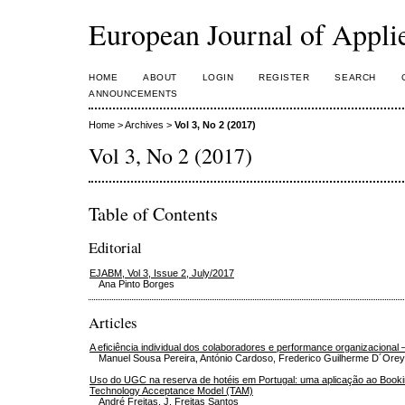
European Journal of Appl
HOME
ABOUT
LOGIN
REGISTER
SEARCH
ANNOUNCEMENTS
Home
>
Archives
>
Vol 3, No 2 (2017)
Vol 3, No 2 (2017)
Table of Contents
Editorial
EJABM, Vol 3, Issue 2, July/2017
Ana Pinto Borges
Articles
A eficiência individual dos colaboradores e performance organizacional 
Manuel Sousa Pereira, António Cardoso, Frederico Guilherme D´Orey
Uso do UGC na reserva de hotéis em Portugal: uma aplicação ao Book
Technology Acceptance Model (TAM)
André Freitas, J. Freitas Santos