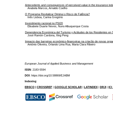
Antecedents and consequences of perceived value in the insurance ind
Anabela Marcos, Arnaldo Coelho
O Programa Revitalizar Diminui o Risco de Falência?
Inês Lisboa, Carina Gregório
Investimento racional no PSI20
Elisabete Duarte Neves, Nuno Albuquerque Costa
Dependencia Económica del Turismo y Actitudes de los Residentes en Sa
José Ramón Cardona, Xing Peng
Impacto das barreiras económico-financeiras na criação de novas org
António Oliveira, Orlando Lima Rua, Maria Clara Ribeiro
European Journal of Applied Business and Management
ISSN
: 2183-5594
DOI
: https://doi.org/10.58869/EJABM
Indexing
:
EBSCO
|
CROSSREF
|
GOOGLE SCHOLAR
|
LATINDEX
|
DRJI
|
IC