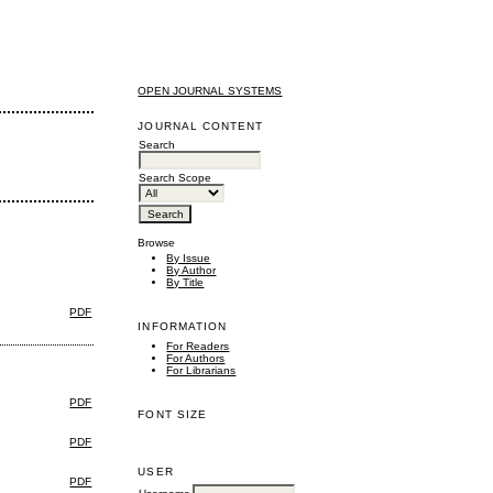
OPEN JOURNAL SYSTEMS
JOURNAL CONTENT
Search
Search Scope
Browse
By Issue
By Author
By Title
PDF
INFORMATION
For Readers
For Authors
For Librarians
PDF
FONT SIZE
PDF
USER
PDF