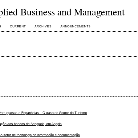
plied Business and Management
H
CURRENT
ARCHIVES
ANNOUNCEMENTS
 Portuguesas e Espanholas – O caso do Sector do Turismo
cação aos bancos de Benguela, em Angola
 ao setor de tecnologia da informação e documentação