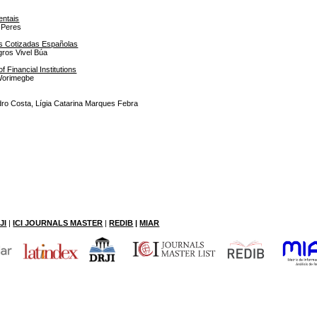
entais
 Peres
sas Cotizadas Españolas
gros Vivel Búa
 Financial Institutions
 Worimegbe
ro Costa, Lígia Catarina Marques Febra
JI
|
ICI JOURNALS MASTER
|
RE
DIB
|
MIAR