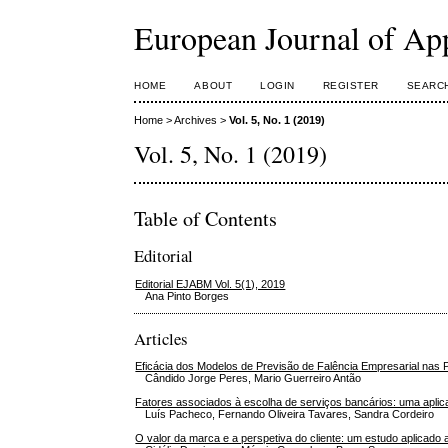
European Journal of Ap
HOME
ABOUT
LOGIN
REGISTER
SEARC
Home
>
Archives
>
Vol. 5, No. 1 (2019)
Vol. 5, No. 1 (2019)
Table of Contents
Editorial
Editorial EJABM Vol. 5(1), 2019
Ana Pinto Borges
Articles
Eficácia dos Modelos de Previsão de Falência Empresarial nas
Cândido Jorge Peres, Mario Guerreiro Antão
Fatores associados à escolha de serviços bancários: uma apli
Luís Pacheco, Fernando Oliveira Tavares, Sandra Cordeiro
O valor da marca e a perspetiva do cliente: um estudo aplicado