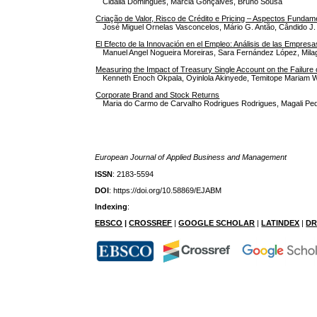
Cidália Domingues, Márcia Gonçalves, Bruno Sousa
Criação de Valor, Risco de Crédito e Pricing – Aspectos Fundam
José Miguel Ornelas Vasconcelos, Mário G. Antão, Cândido J.
El Efecto de la Innovación en el Empleo: Análisis de las Empre
Manuel Angel Nogueira Moreiras, Sara Fernández López, Mila
Measuring the Impact of Treasury Single Account on the Failure of
Kenneth Enoch Okpala, Oyinlola Akinyede, Temitope Mariam
Corporate Brand and Stock Returns
Maria do Carmo de Carvalho Rodrigues Rodrigues, Magali Ped
European Journal of Applied Business and Management
ISSN
: 2183-5594
DOI
: https://doi.org/10.58869/EJABM
Indexing
:
EBSCO
|
CROSSREF
|
GOOGLE SCHOLAR
|
LATINDEX
|
DR