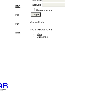
Username
Password
PDF
Remember me
PDF
Journal Help
PDF
NOTIFICATIONS
PDF
View
Subscribe