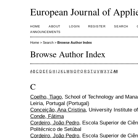
European Journal of Appl
HOME
ABOUT
LOGIN
REGISTER
SEARCH
ANNOUNCEMENTS
Home
>
Search
>
Browse Author Index
Browse Author Index
A
B
C
D
E
F
G
H
I
J
K
L
M
N
O
P
Q
R
S
T
U
V
W
X
Y
Z
All
C
Coelho, Tiago
, School of Technology and Manag
Leiria, Portugal (Portugal)
Conceição, Ana Cristina
, University Institute o
Conde, Fátima
Cordeiro, João Pedro
, Escola Superior de Ciên
Politécnico de Setúbal
Cordeiro, João Pedro
, Escola Superior de Ciên