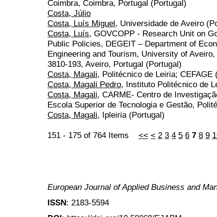
Coimbra, Coimbra, Portugal (Portugal)
Costa, Júlio
Costa, Luís Miguel
, Universidade de Aveiro (Po
Costa, Luís
, GOVCOPP - Research Unit on Go
Public Policies, DEGEIT – Department of Econ
Engineering and Tourism, University of Aveiro
3810-193, Aveiro, Portugal (Portugal)
Costa, Magali
, Politécnico de Leiria; CEFAGE 
Costa, Magali Pedro
, Instituto Politécnico de L
Costa, Magali
, CARME- Centro de Investigaçã
Escola Superior de Tecnologia e Gestão, Polité
Costa, Magali
, Ipleiria (Portugal)
151 - 175 of 764 Items
<<
<
2
3
4
5
6
7
8
9
1
European Journal of Applied Business and M
ISSN
: 2183-5594