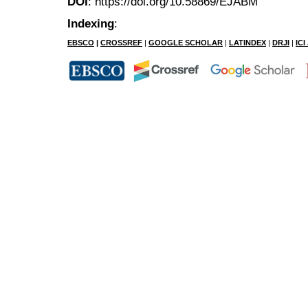
DOI
: https://doi.org/10.58869/EJABM
Indexing
:
EBSCO
|
CROSSREF
|
GOOGLE SCHOLAR
|
LATINDEX
|
DRJI
|
IC