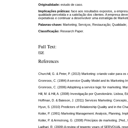
Originalidade:
estudo de caso.
Implicações práticas:
face aos resultados expostos, a empresa 
qualidade percebida e a satisfação dos clientes. A empresa dev
expetativas e continuar a desenvolver uma estratégia de Market
Palavras-chave:
Marketing;
Serviços; Restauração; Qualidade;
Classificação
:
Research Paper.
Full Text:
PDF
References
Churchill, G. & Peter, P. (2013) Marketing: criando valor para os 
Gronroos, C. (1984) A service Quality Model and its Marketing Imp
Gronroos, C. (2006) Adoptinng a service logic for marketing. Mark
Hill, M. & Hill, A. (2008) Investigação por Questionário. Lisboa, E
Hoffman, D. & Bateson, J. (2011) Services Marketing: Concepts,
Hyun, S. (2010) Predictors of Relationship Quality and in the Chai
Kotler, P. (1991) Marketing Management: Analysis, Planning, Impl
Kotler, P. & Armstrong, G. (2008) Princípios de marketing. 2ªed
Ladhari, R. (2009) A review of tewenty years of SERVQUAL researc