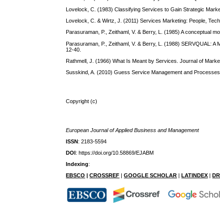
Lovelock, C. (1983) Classifying Services to Gain Strategic Marketi
Lovelock, C. & Wirtz, J. (2011) Services Marketing: People, Tec
Parasuraman, P., Zeithaml, V. & Berry, L. (1985) A conceptual mode
Parasuraman, P., Zeithaml, V. & Berry, L. (1988) SERVQUAL: A Mul
12-40.
Rathmell, J. (1966) What Is Meant by Services. Journal of Marketi
Susskind, A. (2010) Guess Service Management and Processes in 
Copyright (c)
European Journal of Applied Business and Management
ISSN
: 2183-5594
DOI
: https://doi.org/10.58869/EJABM
Indexing
:
EBSCO
|
CROSSREF
|
GOOGLE SCHOLAR
|
LATINDEX
|
DR