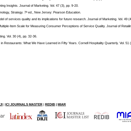
ng Insights. Journal of Marketing. Vol. 47 (3), pp. 9-20.
hnology, Strategy. 7ª ed., New Jersey: Pearson Education.
l of services quality and its implications for future research. Journal of Marketing. Vol. 49 (4
tiple-Item Scale for Measuring Consumer Perceptions of Service Quality. Journal of Retailing
ng. Vol. 30 (4), pp. 32-36.
Restaurants: What We Have Learned in Fifty Years. Cornell Hospitality Quarterly. Vol. 51 (
JI
|
ICI JOURNALS MASTER
|
RE
DIB
|
MIAR