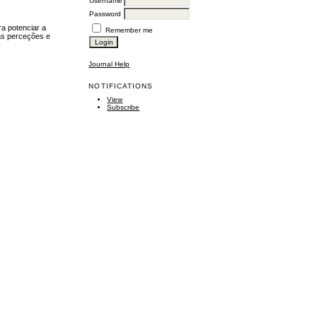
Username
Password
ra potenciar a
Remember me
 as perceções e
Journal Help
NOTIFICATIONS
View
Subscribe