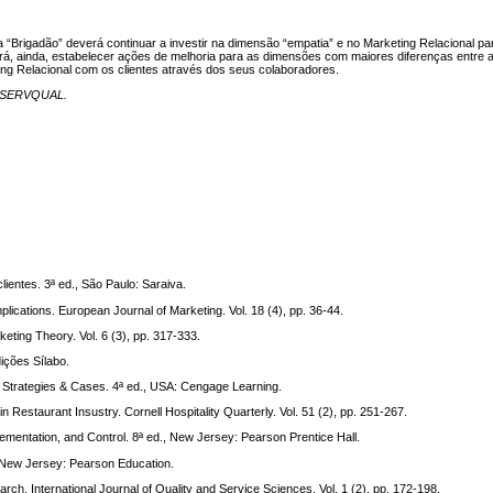
“Brigadão” deverá continuar a investir na dimensão “empatia” e no Marketing Relacional pa
erá, ainda, estabelecer ações de melhoria para as dimensões com maiores diferenças entre
ing Relacional com os clientes através dos seus colaboradores.
SERVQUAL.
clientes. 3ª ed., São Paulo: Saraiva.
lications. European Journal of Marketing. Vol. 18 (4), pp. 36-44.
eting Theory. Vol. 6 (3), pp. 317-333.
dições Sílabo.
 Strategies & Cases. 4ª ed., USA: Cengage Learning.
n Restaurant Insustry. Cornell Hospitality Quarterly. Vol. 51 (2), pp. 251-267.
ementation, and Control. 8ª ed., New Jersey: Pearson Prentice Hall.
., New Jersey: Pearson Education.
h. International Journal of Quality and Service Sciences. Vol. 1 (2), pp. 172-198.