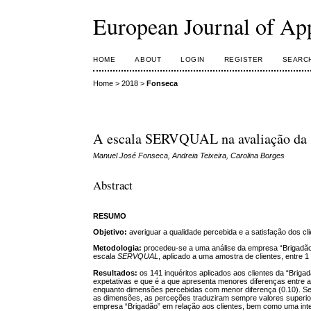
European Journal of Ap
HOME
ABOUT
LOGIN
REGISTER
SEARC
Home
>
2018
>
Fonseca
A escala SERVQUAL na avaliação da sa
Manuel José Fonseca, Andreia Teixeira, Carolina Borges
Abstract
RESUMO
Objetivo:
averiguar a qualidade percebida e a satisfação dos cl
Metodologia:
procedeu-se a uma análise da empresa “Brigadão”, 
escala
SERVQUAL
, aplicado a uma amostra de clientes, entre
Resultados:
os 141 inquéritos aplicados aos clientes da “Bri
expetativas e que é a que apresenta menores diferenças entre a
enquanto dimensões percebidas com menor diferença (0.10). Seg
as dimensões, as perceções traduziram sempre valores superiore
empresa “Brigadão” em relação aos clientes, bem como uma in