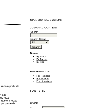
OPEN JOURNAL SYSTEMS
JOURNAL CONTENT
Search
Search Scope
Browse
By Issue
By Author
By Title
INFORMATION
For Readers
For Authors
For Librarians
urado a partir da
FONT SIZE
am das
ndo lugar
ar que em todas
 por parte da
USER