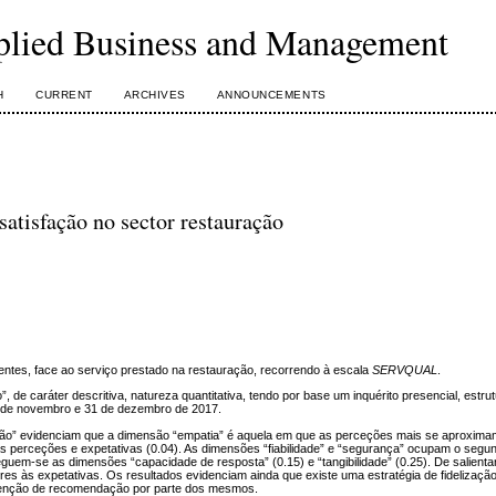
plied Business and Management
H
CURRENT
ARCHIVES
ANNOUNCEMENTS
tisfação no sector restauração
ientes, face ao serviço prestado na restauração, recorrendo à escala
SERVQUAL
.
de caráter descritiva, natureza quantitativa, tendo por base um inquérito presencial, estrut
 1 de novembro e 31 de dezembro de 2017.
gadão” evidenciam que a dimensão “empatia” é aquela em que as perceções mais se aproxim
s perceções e expetativas (0.04). As dimensões “fiabilidade” e “segurança” ocupam o segu
uem-se as dimensões “capacidade de resposta” (0.15) e “tangibilidade” (0.25). De salient
s às expetativas. Os resultados evidenciam ainda que existe uma estratégia de fidelização
tenção de recomendação por parte dos mesmos.